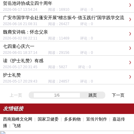
贺岳池诗协成立四十周年
2026-06-17 13:54:24 阅读：16910 评论：0
广安市国学学会赴蓬安开展“稽古振今·借玉践行”国学践学交流
活动
2026-06-16 21:08:31 阅读：26427 评论：0
魏裔安诗稿：怀念父亲
2026-06-02 06:22:11 阅读：11469 评论：0
七四童心庆六一
2026-06-01 18:37:14 阅读：29156 评论：0
读《护士礼赞》有感
2026-05-17 20:31:45 阅读：5827 评论：0
护士礼赞
2026-05-17 20:29:43 阅读：24857 评论：0
上一页
跳页
下一页
友情链接
西南巅峰文化网
|
国家卫健委
|
多多购物
|
宣传片制作
|
嘉远传
播
|
飞猪