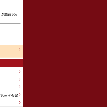
，鸡血藤30g，
会第三次会议