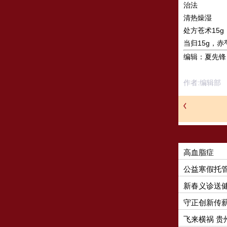
治法
清热燥湿
处方苍术15g
当归15g，赤
编辑：夏先锋
作者:编辑部
高血脂症
公益寒假托
新春义诊送
守正创新传薪
圆满召开
飞来横祸 