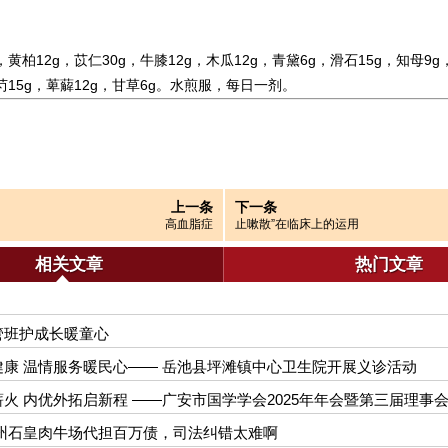
，黄柏12g，苡仁30g，牛膝12g，木瓜12g，青黛6g，滑石15g，知母9g
芍15g，萆薢12g，甘草6g。水煎服，每日一剂。
上一条
下一条
高血脂症
止嗽散”在临床上的运用
相关文章
热门文章
管班护成长暖童心
健康 温情服务暖民心—— 岳池县坪滩镇中心卫生院开展义诊活动
火 内优外拓启新程 ——广安市国学学会2025年年会暨第三届理事
贵州石皇肉牛场代担百万债，司法纠错太难啊