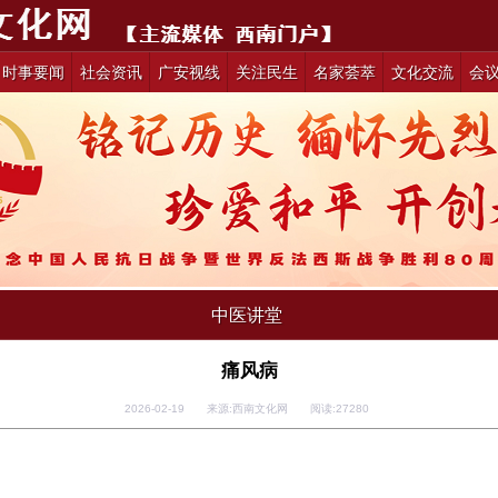
时事要闻
社会资讯
广安视线
关注民生
名家荟萃
文化交流
会
中医讲堂
痛风病
2026-02-19 来源:西南文化网 阅读:
27280