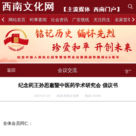
网站首页
时事要闻
社会资讯
广安视线
关注民生
名家荟萃
返回
会议交流
+
字
纪念药王孙思邈暨中医药学术研究会 倡议书
2025-07-25 来源:西南文化网 阅读:
26268
全体会员同仁：