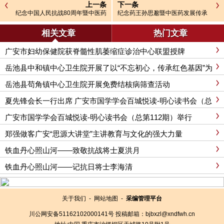
上一条
下一条
纪念中国人民抗战80周年暨中医药
纪念药王孙思邈暨中医药发展传承
健康文化知识宣传活动资料三一一
创新学术研讨会在岳池举行
南京大屠杀
相关文章
热门文章
广安市妇幼保健院获脊髓性肌萎缩症诊治中心联盟授牌
岳池县中和镇中心卫生院开展了以“不忘初心，传承红色基因”为
主题的红色教育活动
岳池县苟角镇中心卫生院开展免费结核病筛查活动
夏先锋会长一行出席 广安市国学学会百城悦读-明心读书会（总
第112期）
广安市国学学会百城悦读-明心读书会（总第112期）举行
郑强做客广安“思源大讲堂”主讲教育与文化的强大力量
铁血丹心照山河——致敬抗战将士夏洪月
铁血丹心照山河——记抗日将士李海清
关于我们
-
网站地图
-
采编管理平台
川公网安备51162102000141号
投稿邮箱：bjbxzl@xndfwh.cn