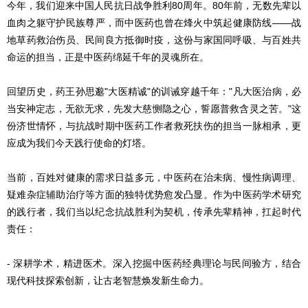
今年，我们迎来中国人民抗日战争胜利80周年。80年前，无数先辈以
血肉之躯守护民族尊严，而中医药也曾在烽火中筑起健康防线——战
地草药救治伤员、民间良方抵御时疫，这份与家国同呼吸、与百姓共
命运的担当，正是中医药绵延千年的灵魂所在。
回望历史，药王孙思邈"大医精诚"的训诫穿越千年："凡大医治病，必
当安神定志，无欲无求，先发大慈恻隐之心，誓愿普救含灵之苦。"这
份济世情怀，与抗战时期中医药工作者救死扶伤的担当一脉相承，更
应成为我们今天践行使命的灯塔。
当前，百姓对健康的需求日益多元，中医药在治未病、慢性病调理、
疑难杂症辅助治疗等方面的独特优势愈发凸显。作为中医药学术研究
的践行者，我们当以纪念抗战胜利为契机，传承先辈精神，扛起时代
责任：
- 深耕学术，精进医术。深入挖掘中医药经典理论与民间验方，结合
现代科技探索创新，让古老智慧焕发新生命力。