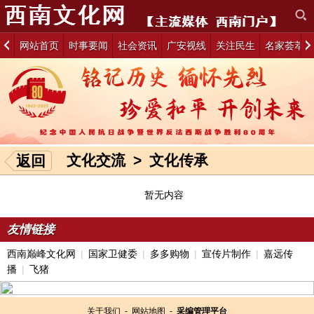
网站首页
时事要闻
社会资讯
广安视线
关注民生
名家荟萃
文化交流
>
文化传承
返回
暂无内容
友情链接
西南巅峰文化网
|
国家卫健委
|
多多购物
|
宣传片制作
|
嘉远传
播
|
飞猪
关于我们
-
网站地图
-
采编管理平台