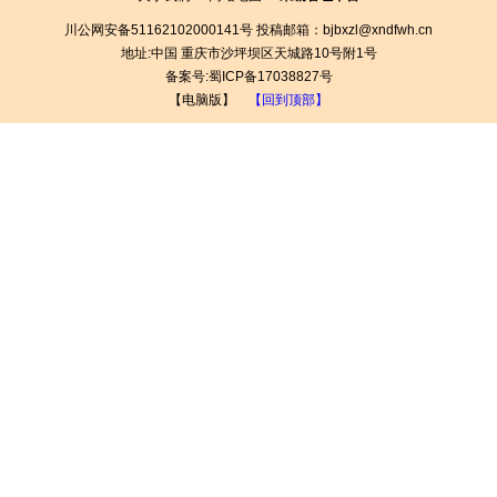
川公网安备51162102000141号
投稿邮箱：bjbxzl@xndfwh.cn
地址:
中国
重庆市沙坪坝区天城路10号附1号
备案号:蜀ICP备17038827号
【电脑版】
【回到顶部】