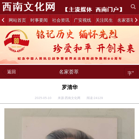
网站首页
时事要闻
社会资讯
广安视线
关注民生
名家荟萃
返回
名家荟萃
+
字
罗清华
2025-05-10 来源:西南文化网 阅读:
24129