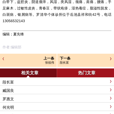
白带下，盆腔炎，阴道瘙痒，风湿，类风湿，颈痛，肩痛，腰痛，手
足麻木，过敏性皮炎，青春豆，带状疱疹，湿热毒症，脂溢性脱发，
白斑病，银屑病等。罗清华个体诊所位于岳池县祥和街42号，电话
13056532143
编辑；夏先锋
作者:编辑部
上一条
下一条
张祖伟
段长富
相关文章
热门文章
段长富
臧国良
罗惠文
何光明