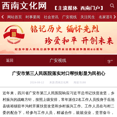
网站首页
时事要闻
社会资讯
广安视线
关注民生
名家荟萃
返回
广安视线
+
字
广安市第三人民医院落实对口帮扶彰显为民初心
2024-08-12 来源:西南文化网 阅读:
5188
近年来，四川省广安市第三人民医院响应习近平总书记扶贫攻坚，乡
村振兴的战略方针，按照上级安排，常年派住2名工作人员投身于岳池
县镇裕镇驻半沟村开展扶贫攻坚和乡村振兴工作。工作人员在与村二
委的配合下，经参与工作人员，精诚合作，兢兢业业，坚苦奋斗，