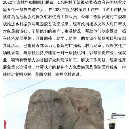
2022年该村均如期顺利脱贫。1名驻村干部被省委省政府评为脱贫攻
坚五个一帮扶先进个人。在2023年度乡村振兴工作中，1名工作队员
被评为岳池县乡村振兴驻村优秀工作队员。今年工作队员与村二委积
极推进乡村振兴与巩固脱贫攻坚成果，经有效街接多次深入对口帮扶
对象足膝谈心，了解他们的生产，生活情况，帮助他们制定返贫，振
兴经济发展规划，开展助残，助学，助医，助文四个帮扶项目和支部
共建活动。已捐资近20余万元援建村广播站，村活动室，院坝文化广
场建设等。与帮扶脱贫户建立一对一帮扶机制，以帮扶促产业，促就
业，聘请有劳动力的贫困群众到院做护工。解决工作问题。经常性开
展免费义诊活动，对帮扶户的精神病人免费供药及住院医疗服务，持
续推进文明乡村、美丽乡村、幸福乡村建设。