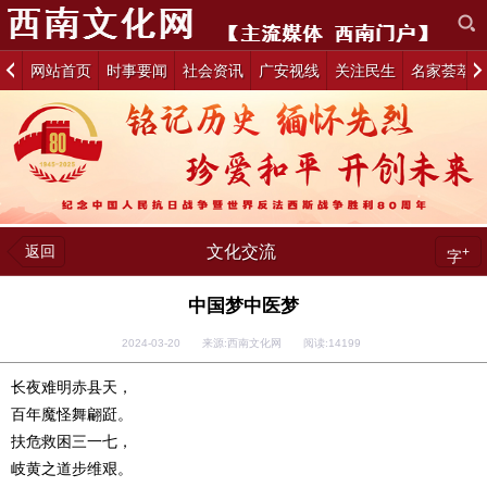
网站首页
时事要闻
社会资讯
广安视线
关注民生
名家荟萃
返回
文化交流
+
字
中国梦中医梦
2024-03-20 来源:西南文化网 阅读:
14199
长夜难明赤县天，
百年魔怪舞翩跹。
扶危救困三一七，
岐黄之道步维艰。