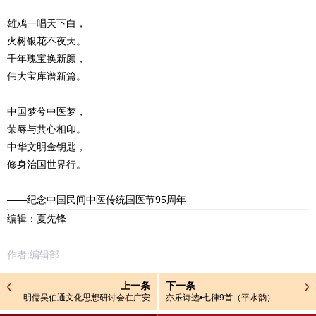
雄鸡一唱天下白，
火树银花不夜天。
千年瑰宝换新颜，
伟大宝库谱新篇。
中国梦兮中医梦，
荣辱与共心相印。
中华文明金钥匙，
修身治国世界行。
——纪念中国民间中医传统国医节95周年
编辑：夏先锋
作者:编辑部
上一条
下一条
明儒吴伯通文化思想研讨会在广安
亦乐诗选•七律9首（平水韵）
召开