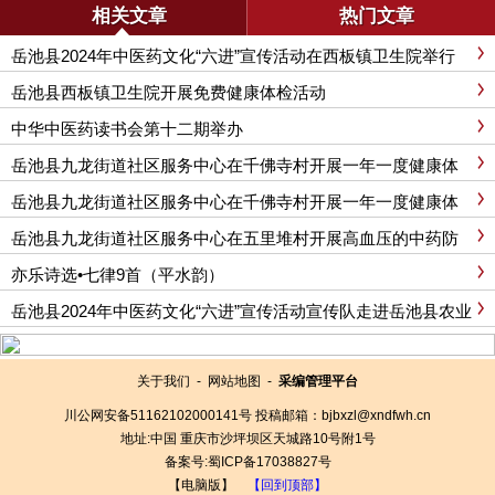
相关文章
热门文章
岳池县2024年中医药文化“六进”宣传活动在西板镇卫生院举行
岳池县西板镇卫生院开展免费健康体检活动
中华中医药读书会第十二期举办
岳池县九龙街道社区服务中心在千佛寺村开展一年一度健康体
检活动
岳池县九龙街道社区服务中心在千佛寺村开展一年一度健康体
检活动
岳池县九龙街道社区服务中心在五里堆村开展高血压的中药防
治讲座
亦乐诗选•七律9首（平水韵）
岳池县2024年中医药文化“六进”宣传活动宣传队走进岳池县农业
投资发展公司
关于我们
-
网站地图
-
采编管理平台
川公网安备51162102000141号
投稿邮箱：bjbxzl@xndfwh.cn
地址:
中国
重庆市沙坪坝区天城路10号附1号
备案号:蜀ICP备17038827号
【电脑版】
【回到顶部】